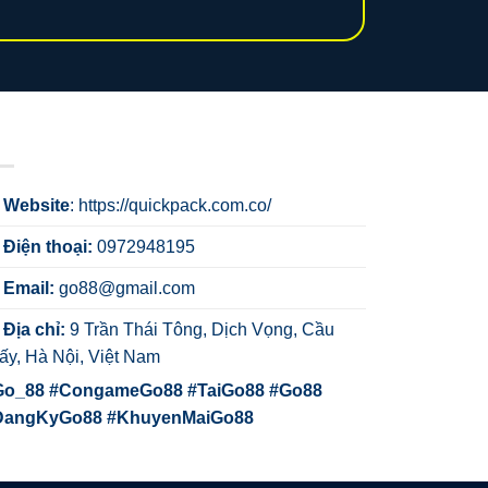
IÊN HỆ
à thuận tiện thông qua nhiều phương thức
 Website
: https://quickpack.com.co/
 Điện thoại:
0972948195
 Email:
go88@gmail.com
 Địa chỉ:
9 Trần Thái Tông, Dịch Vọng, Cầu
ấy, Hà Nội, Việt Nam
Go_88 #CongameGo88 #TaiGo88 #Go88
DangKyGo88 #KhuyenMaiGo88
 đặt cược.
 khoản. Nhờ đó, quá trình nạp và rút tiền trở