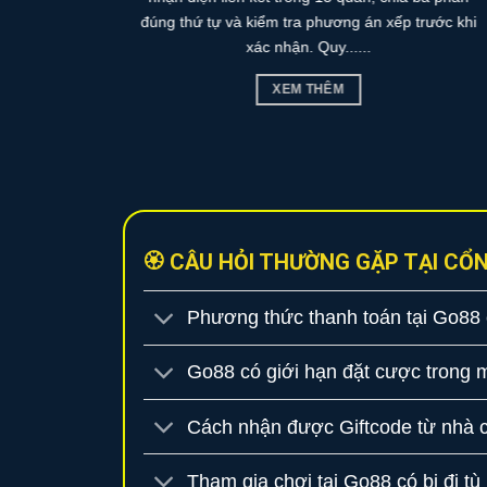
úng......
hợp lệ hay binh lủng, lần lượt đối chiếu từng chi
Đặc biệt, hệ thống Live Game như tài xỉu v
với đối thủ......
trải nghiệm chơi game trở nên chân thực v
XEM THÊM
🏵️ CÂU HỎI THƯỜNG GẶP TẠI CỔN
Phương thức thanh toán tại Go88
Go88 có giới hạn đặt cược trong 
Cách nhận được Giftcode từ nhà 
Tham gia chơi tại Go88 có bị đi t