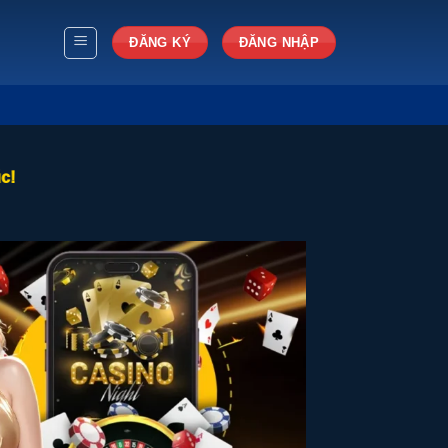
ĐĂNG KÝ
ĐĂNG NHẬP
Chào mừng bạn đến với
CỔNG 