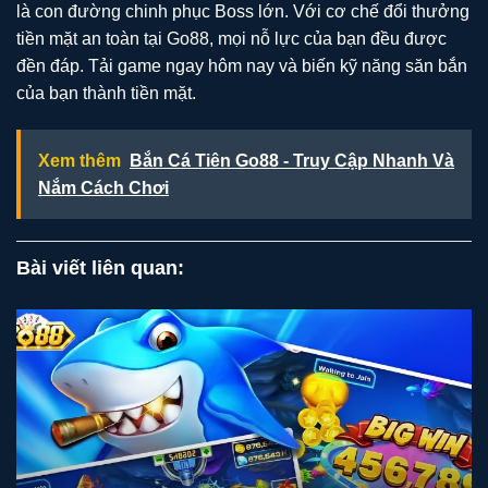
là con đường chinh phục Boss lớn. Với cơ chế đổi thưởng
tiền mặt an toàn tại Go88, mọi nỗ lực của bạn đều được
đền đáp. Tải game ngay hôm nay và biến kỹ năng săn bắn
của bạn thành tiền mặt.
Xem thêm
Bắn Cá Tiên Go88 - Truy Cập Nhanh Và
Nắm Cách Chơi
Bài viết liên quan: