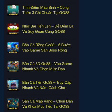
Tính Điểm Mậu Binh – Công
Thức 3 Chi Chuẩn Tại GO88
Nhớ Bài Tiến Lên – Dễ Đếm Lá
Và Suy Đoán Cùng GO88
Bắn Cá Rồng Go88 – 6 Bước
Vào Game Săn Boss Rồng
Bắn Cá 3D Go88 – Vào Game
Nhanh Và Chọn Mức Đạn
Bắn Cá Tiên Go88 – Truy Cập
Nhanh Và Nắm Cách Chơi
Săn Cá Mập Vàng – Chọn Đạn
Và Khóa Mục Tiêu Tại GO88