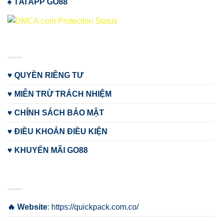
♠
TẢI APP GO88
CHÍNH SÁCH
♥
QUYỀN RIÊNG TƯ
♥
MIỄN TRỪ TRÁCH NHIỆM
♥
CHÍNH SÁCH BẢO MẬT
♥
ĐIỀU KHOẢN ĐIỀU KIỆN
♥
KHUYẾN MÃI GO88
LIÊN HỆ
🔥 Website
: https://quickpack.com.co/