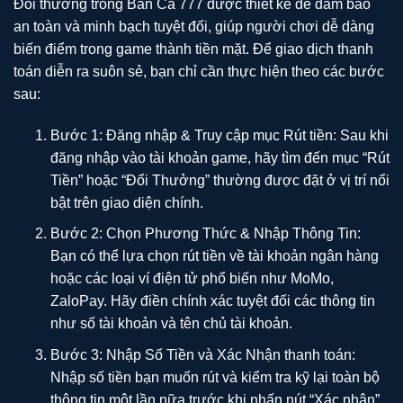
Đổi thưởng trong Bắn Cá 777 được thiết kế để đảm bảo
an toàn và minh bạch tuyệt đối, giúp người chơi dễ dàng
biến điểm trong game thành tiền mặt. Để giao dịch thanh
toán diễn ra suôn sẻ, bạn chỉ cần thực hiện theo các bước
sau:
Bước 1: Đăng nhập & Truy cập mục Rút tiền: Sau khi
đăng nhập vào tài khoản game, hãy tìm đến mục “Rút
Tiền” hoặc “Đổi Thưởng” thường được đặt ở vị trí nổi
bật trên giao diện chính.
Bước 2: Chọn Phương Thức & Nhập Thông Tin:
Bạn có thể lựa chọn rút tiền về tài khoản ngân hàng
hoặc các loại ví điện tử phổ biến như MoMo,
ZaloPay. Hãy điền chính xác tuyệt đối các thông tin
như số tài khoản và tên chủ tài khoản.
Bước 3: Nhập Số Tiền và Xác Nhận thanh toán:
Nhập số tiền bạn muốn rút và kiểm tra kỹ lại toàn bộ
thông tin một lần nữa trước khi nhấn nút “Xác nhận”