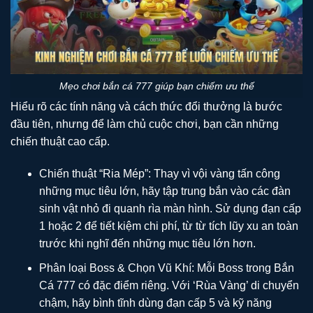
Mẹo chơi bắn cá 777 giúp bạn chiếm ưu thế
Hiểu rõ các tính năng và cách thức đổi thưởng là bước
đầu tiên, nhưng để làm chủ cuộc chơi, bạn cần những
chiến thuật cao cấp.
Chiến thuật “Ria Mép”: Thay vì vội vàng tấn công
những mục tiêu lớn, hãy tập trung bắn vào các đàn
sinh vật nhỏ đi quanh rìa màn hình. Sử dụng đạn cấp
1 hoặc 2 để tiết kiệm chi phí, từ từ tích lũy xu an toàn
trước khi nghĩ đến những mục tiêu lớn hơn.
Phân loại Boss & Chọn Vũ Khí: Mỗi Boss trong Bắn
Cá 777 có đặc điểm riêng. Với ‘Rùa Vàng’ di chuyển
chậm, hãy bình tĩnh dùng đạn cấp 5 và kỹ năng