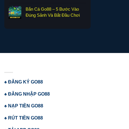
Bắn Cá Go88 – 5 Bước Vào
Đúng Sảnh Và Bắt Đầu Chơi
HƯỚNG DẪN
♠
ĐĂNG KÝ GO88
♠
ĐĂNG NHẬP GO88
♠
NẠP TIỀN GO88
♠
RÚT TIỀN GO88