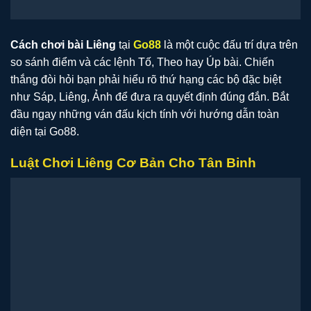
Cách chơi bài Liêng
tại
Go88
là một cuộc đấu trí dựa trên
so sánh điểm và các lệnh Tố, Theo hay Úp bài. Chiến
thắng đòi hỏi bạn phải hiểu rõ thứ hạng các bộ đặc biệt
như Sáp, Liêng, Ảnh để đưa ra quyết định đúng đắn. Bắt
đầu ngay những ván đấu kịch tính với hướng dẫn toàn
diện tại Go88.
Luật Chơi Liêng Cơ Bản Cho Tân Binh