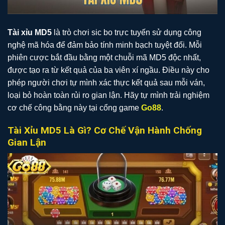
Tài xỉu MD5
là trò chơi sic bo trực tuyến sử dụng công
nghệ mã hóa để đảm bảo tính minh bạch tuyệt đối. Mỗi
phiên cược bắt đầu bằng một chuỗi mã MD5 độc nhất,
được tạo ra từ kết quả của ba viên xí ngầu. Điều này cho
phép người chơi tự mình xác thực kết quả sau mỗi ván,
loại bỏ hoàn toàn rủi ro gian lận. Hãy tự mình trải nghiệm
cơ chế công bằng này tại cổng game
Go88
.
Tài Xỉu MD5 Là Gì? Cơ Chế Vận Hành Chống
Gian Lận