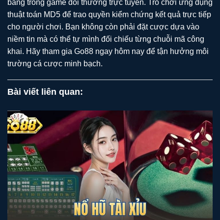
bằng trong game đổi thưởng trực tuyến. Trò chơi ứng dụng
thuật toán MD5 để trao quyền kiểm chứng kết quả trực tiếp
cho người chơi. Bạn không còn phải đặt cược dựa vào
niềm tin mà có thể tự mình đối chiếu từng chuỗi mã công
khai. Hãy tham gia Go88 ngay hôm nay để tận hưởng môi
trường cá cược minh bạch.
Bài viết liên quan: