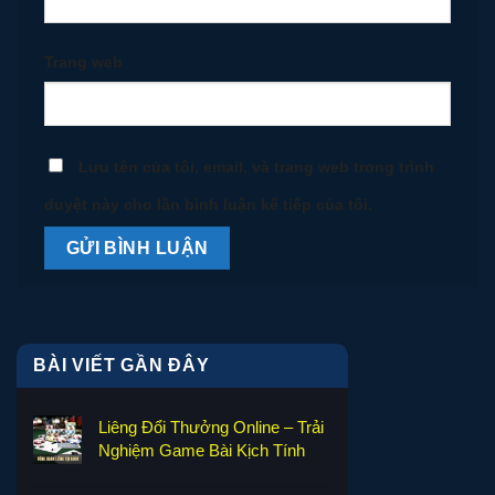
Trang web
Lưu tên của tôi, email, và trang web trong trình
duyệt này cho lần bình luận kế tiếp của tôi.
BÀI VIẾT GẦN ĐÂY
Liêng Đổi Thưởng Online – Trải
Nghiệm Game Bài Kịch Tính