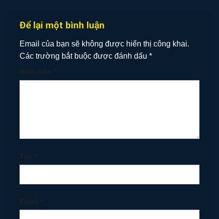
Để lại một bình luận
Email của bạn sẽ không được hiển thị công khai.
Các trường bắt buộc được đánh dấu
*
Bình luận
*
Tên
*
Email
*