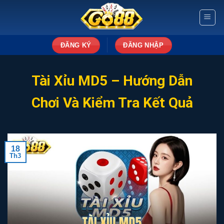
Bỏ
qua
nội
dung
ĐĂNG KÝ
ĐĂNG NHẬP
Tài Xỉu MD5 – Hướng Dẫn
Chơi Và Kiểm Tra Kết Quả
18
Th3