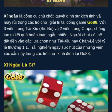
Xí ngầu
là công cụ chủ chốt, quyết định sự kịch tính và
may rủi trong các trò chơi giải trí tại cổng game
Go88
. Với
3 viên trong Tài Xỉu (Sic Bo) và 2 viên trong Craps, chúng
tạo ra kết quả hoàn toàn ngẫu nhiên. Người chơi có thể
đặt tiền vào các lựa chọn như Tài-Xỉu hay Chẵn-Lẻ với tỷ
lệ thưởng 1:1. Trải nghiệm ngay sức hút của những viên
xúc xắc này trong các trò chơi kinh điển tại Go88.
Xí Ngầu Là Gì?