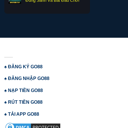
Đúng Sảnh Và Bắt Đầu Chơi
HƯỚNG DẪN
♠
ĐĂNG KÝ GO88
♠
ĐĂNG NHẬP GO88
♠
NẠP TIỀN GO88
♠
RÚT TIỀN GO88
♠
TẢI APP GO88