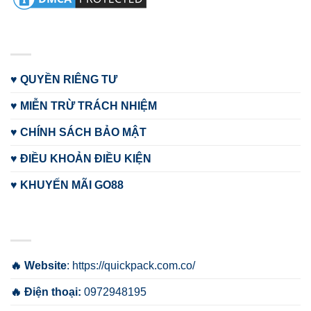
CHÍNH SÁCH
♥
QUYỀN RIÊNG TƯ
♥
MIỄN TRỪ TRÁCH NHIỆM
♥
CHÍNH SÁCH BẢO MẬT
♥
ĐIỀU KHOẢN ĐIỀU KIỆN
♥
KHUYẾN MÃI GO88
LIÊN HỆ
🔥 Website
: https://quickpack.com.co/
🔥 Điện thoại:
0972948195