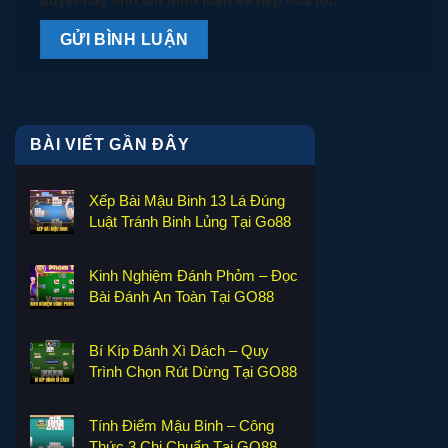
BÀI VIẾT GẦN ĐÂY
Xếp Bài Mậu Binh 13 Lá Đúng
Luật Tránh Binh Lủng Tại Go88
Kinh Nghiệm Đánh Phỏm – Đọc
Bài Đánh An Toàn Tại GO88
Bí Kíp Đánh Xì Dách – Quy
Trình Chọn Rút Dừng Tại GO88
Tính Điểm Mậu Binh – Công
Thức 3 Chi Chuẩn Tại GO88