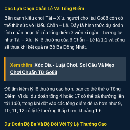
Các Lựa Chọn Chẵn Lẻ Và Tổng Điểm
Bên cạnh kiểu chơi Tài – Xỉu, người chơi tại Go88 còn có
thể thử sức với kiểu Chẵn – Lẻ. Đây là hình thức dự đoán
tính chẵn hoặc lẻ của tổng điểm 3 viên xí ngầu. Tương tự
như Tài – Xỉu, tỷ lệ thưởng của ô Chẵn – Lẻ là 1:1 và cũng
sẽ thua khi kết quả ra Bộ Ba Đồng Nhất.
Xem thêm
Xóc Đĩa - Luật Chơi, Soi Cầu Và Mẹo
Chơi Chuẩn Từ Go88
Để tìm kiếm tỷ lệ thưởng cao hơn, bạn có thể thử ô Tổng
Điểm. Ví dụ, dự đoán tổng 4 hoặc 17 có thể trả thưởng lên
tới 1:60, trong khi đặt vào các tổng điểm dễ ra hơn như 9,
10, 11, 12 có tỷ lệ thưởng thấp hơn, khoảng 1:6.
Dự Đoán Bộ Ba Và Bộ Đôi Với Tỷ Lệ Thưởng Cao