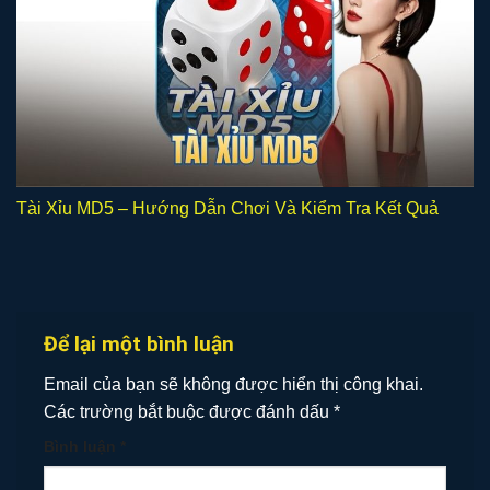
Tài Xỉu MD5 – Hướng Dẫn Chơi Và Kiểm Tra Kết Quả
Để lại một bình luận
Email của bạn sẽ không được hiển thị công khai.
Các trường bắt buộc được đánh dấu
*
Bình luận
*