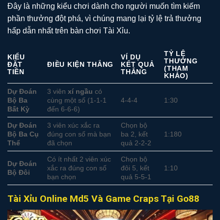
Đây là những kiểu chơi dành cho người muốn tìm kiếm
phần thưởng đột phá, vì chúng mang lại tỷ lệ trả thưởng
hấp dẫn nhất trên bàn chơi Tài Xỉu.
TỶ LỆ
KIỂU
VÍ DỤ
THƯỞNG
ĐẶT
ĐIỀU KIỆN THẮNG
KẾT QUẢ
(THAM
TIỀN
THẮNG
KHẢO)
Dự Đoán
3 viên
xí ngầu
có
Bộ Ba
cùng một số (1-1-1
4-4-4
1:30
Bất Kỳ
đến 6-6-6)
Dự Đoán
3 viên xúc xắc ra
Chọn bộ
Bộ Ba Cụ
đúng con số mà bạn
ba 2, kết
1:180
Thể
đã chọn
quả 2-2-2
Có ít nhất 2 viên xúc
Chọn bộ
Dự Đoán
xắc ra đúng con số
đôi 5, kết
1:10
Bộ Đôi
bạn chọn
quả 5-5-1
Tài Xỉu Online Md5 Và Game Craps Tại Go88