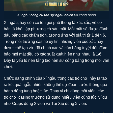
Xí ngầu công cụ tạo sự ngẫu nhiên và công bằng
Xí ngầu, hay còn có tên gọi phổ thông là xúc xắc, về cơ
bản là khối lập phương có sáu mặt. Mỗi mặt sẽ được đánh
dấu bằng các chấm tròn, tương ứng với giá trị từ 1 đến 6.
Trong môi trường casino uy tín, những viên xúc xắc này
được chế tạo với độ chính xác và cân bằng tuyệt đối, đảm
bảo mỗi mặt đều có xác suất xuất hiện như nhau là 1/6.
Đây là yếu tố nền tảng tạo nên sự công bằng trong mọi ván
chơi.
Chức năng chính của xí ngầu trong các trò chơi này là tạo
ra kết quả ngẫu nhiên không thể dự đoán trước thông qua
hành động tung hoặc lắc. Thay vì chỉ dùng một viên, các
trò chơi casino thường sử dụng nhiều viên cùng lúc, ví dụ
như Craps dùng 2 viên và Tài Xỉu dùng 3 viên.