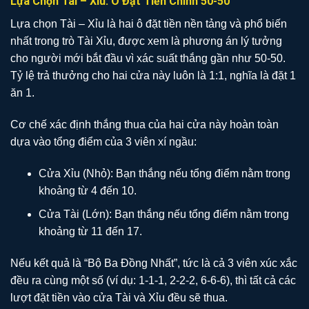
Lựa Chọn Tài – Xỉu: Ô Đặt Tiền Chính 50-50
Lựa chọn Tài – Xỉu là hai ô đặt tiền nền tảng và phổ biến
nhất trong trò Tài Xỉu, được xem là phương án lý tưởng
cho người mới bắt đầu vì xác suất thắng gần như 50-50.
Tỷ lệ trả thưởng cho hai cửa này luôn là 1:1, nghĩa là đặt 1
ăn 1.
Cơ chế xác định thắng thua của hai cửa này hoàn toàn
dựa vào tổng điểm của 3 viên xí ngầu:
Cửa Xỉu (Nhỏ): Bạn thắng nếu tổng điểm nằm trong
khoảng từ 4 đến 10.
Cửa Tài (Lớn): Bạn thắng nếu tổng điểm nằm trong
khoảng từ 11 đến 17.
Nếu kết quả là “Bộ Ba Đồng Nhất”, tức là cả 3 viên xúc xắc
đều ra cùng một số (ví dụ: 1-1-1, 2-2-2, 6-6-6), thì tất cả các
lượt đặt tiền vào cửa Tài và Xỉu đều sẽ thua.